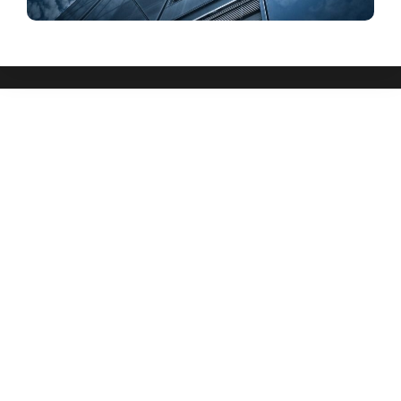
Cra 13 #93-67. Edificio Akori. Oficina 208
Bogotá – Colombia